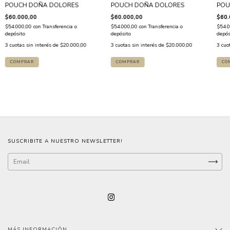
POUCH DOÑA DOLORES
POUCH DOÑA DOLORES
POU
$60.000,00
$60.000,00
$60.
$54.000,00
con
Transferencia o
$54.000,00
con
Transferencia o
$54.
depósito
depósito
depós
3
cuotas sin interés de
$20.000,00
3
cuotas sin interés de
$20.000,00
3
cuo
SUSCRIBITE A NUESTRO NEWSLETTER!
MÁS INFORMACIÓN